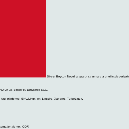
Site-ul Boycott Novell a aparut ca urmare a unei intelegeri priv
 GNU/Linux. Similar cu activitatile SCO.
in jurul platformei GNU/Linux, ex: Linspire, Xandros, TurboLinux.
nternationale (ex: ODF)