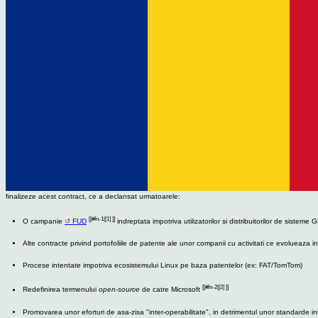
finalizeze acest contract, ce a declansat urmatoarele:
[[#fn-1|[1] ]]
O campanie
FUD
indreptata impotriva utilizatorilor si distribuitorilor de sisteme
Alte contracte privind portofoliile de patente ale unor companii cu activitati ce evolueaza 
Procese intentate impotriva ecosistemului Linux pe baza patentelor (ex: FAT/TomTom)
[[#fn-2|[2] ]]
Redefinirea termenului
open-source
de catre Microsoft
Promovarea unor eforturi de asa-zisa "inter-operabilitate", in detrimentul unor standarde i