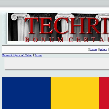
Home
About
Microsoft_Hijack_of_Yahoo
|
Tuxera