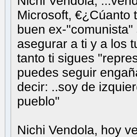
Nichi Vendola, ...vend
Microsoft, €¿Cúanto
buen ex-"comunista" 
asegurar a ti y a los 
tanto ti sigues "repre
puedes seguir engaña
decir: ..soy de izquier
pueblo"
Nichi Vendola, hoy v