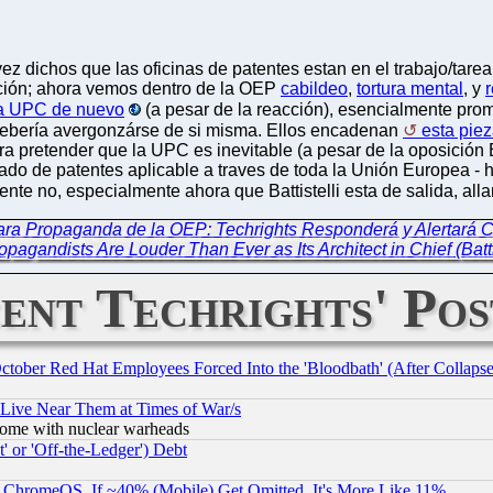
ez dichos que las oficinas de patentes estan en el trabajo/tare
ión; ahora vemos dentro de la OEP
cabildeo
,
tortura mental
, y
 la UPC de nuevo
(a pesar de la reacción), esencialmente pro
ebería avergonzárse de si misma. Ellos encadenan
esta pie
a pretender que la UPC es inevitable (a pesar de la oposición E
cado de patentes aplicable a traves de toda la Unión Europea -
ente no, especialmente ahora que Battistelli esta de salida, al
ara Propaganda de la OEP: Techrights Responderá y Alertará C
pagandists Are Louder Than Ever as Its Architect in Chief (Batti
ent Techrights' Pos
October Red Hat Employees Forced Into the 'Bloodbath' (After Collaps
 Live Near Them at Times of War/s
s, some with nuclear warheads
 or 'Off-the-Ledger') Debt
ChromeOS. If ~40% (Mobile) Get Omitted, It's More Like 11%.