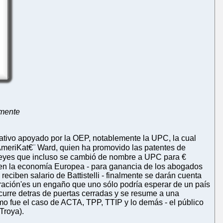
amente
lativo apoyado por la OEP, notablemente la UPC, la cual
AmeriKat€¨ Ward, quien ha promovido las patentes de
leyes que incluso se cambió de nombre a UPC para €
s en la economía Europea - para ganancia de los abogados
eciben salario de Battistelli - finalmente se darán cuenta
aración'es un engaño que uno sólo podría esperar de un país
urre detras de puertas cerradas y se resume a una
o fue el caso de ACTA, TPP, TTIP y lo demás - el público
Troya).