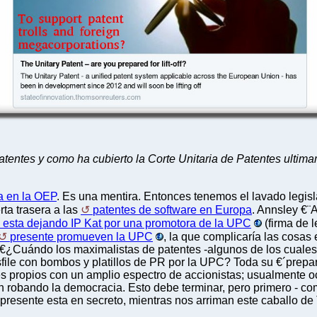
patentes y como ha cubierto la Corte Unitaria de Patentes ultim
a en la OEP
. Es una mentira. Entonces tenemos el lavado legis
rta trasera a las
patentes de software en Europa
. Annsley €¨
esta dejando IP Kat por una promotora de la UPC
(firma de 
presente promueven la UPC
, la que complicaría las cosa
. €¿Cuándo los maximalistas de patentes -algunos de los cuales r
esfile con bombos y platillos de PR por la UPC? Toda su €´prep
 propios con un amplio espectro de accionistas; usualmente oc
robando la democracia. Esto debe terminar, pero primero - com
presente esta en secreto, mientras nos arriman este caballo de 