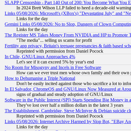
SLAPP Censorship - Part 140 Out of 200: You Become What You E
In 2024 Brett Wilson LLP failed to heed a decade-old warnin
Links 05/08/2026: Microsoft's (XBox's) "Devastating July" and "N
Links for the day
Gemini Links 05/08/2026: No to Slop, Dangers of Clown Computin
Links for the day
The Register MS Takes Money From NVIDIA and HP to Promote Thei
"The media"... selling us scams for profit
Fertility app privacy, Britain's teenage pregnancies & faith based sc
Reprinted with permission from Daniel Pocock
In Chile, GNU/Linux Approaches 4%
Let's see if it can exceed 5% by year's end
No Room for Misogyny and Incels in Free Software
How can we ever trust men whose own family and their own pa
How to Dehumanise a Triple National
Don't be easily incited against those who sacrifice a lot to inf
In El Salvador, ChromeOS and GNU/Linux Now Measured at Aro
signs of gradual and steady adoption of GNU/Linux
Software in the Public Interest (SPI) Starts Spending Big Money in
They've lost over half a million dollars in the latest 3 years
The Establishment, Cambridge, Steve McIntyre & Debian suicide cl
Reprinted with permission from Daniel Pocock
Links 05/08/2026: Internet Archive Harmed by Slop Bot, "EBay And 
Links for the day