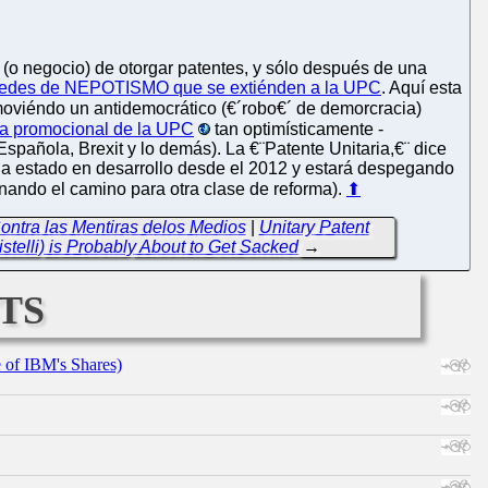
a (o negocio) de otorgar patentes, y sólo después de una
redes de NEPOTISMO que se extiénden a la UPC
. Aquí esta
moviéndo un antidemocrático (€´robo€´ de demorcracia)
za promocional de la UPC
tan optimísticamente -
spañola, Brexit y lo demás). La €¨Patente Unitaria,€¨ dice
 ha estado en desarrollo desde el 2012 y estará despegando
lanando el camino para otra clase de reforma).
⬆
ontra las Mentiras delos Medios
|
Unitary Patent
stelli) is Probably About to Get Sacked
→
ts
e of IBM's Shares)