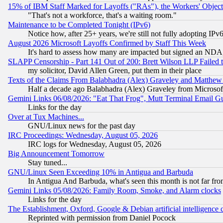
15% of IBM Staff Marked for Layoffs ("RAs"), the Workers' Object
"That's not a workforce, that's a waiting room."
Maintenance to be Completed Tonight (IPv6)
Notice how, after 25+ years, we're still not fully adopting IP
August 2026 Microsoft Layoffs Confirmed by Staff This Week
It's hard to assess how many are impacted but signed an NDA
SLAPP Censorship - Part 141 Out of 200: Brett Wilson LLP Failed 
my solicitor, David Allen Green, put them in their place
Texts of the Claims From Balabhadra (Alex) Graveley and Matthew J.
Half a decade ago Balabhadra (Alex) Graveley from Microsof
Gemini Links 06/08/2026: "Eat That Frog", Mutt Terminal Email
Links for the day
Over at Tux Machines...
GNU/Linux news for the past day
IRC Proceedings: Wednesday, August 05, 2026
IRC logs for Wednesday, August 05, 2026
Big Announcement Tomorrow
Stay tuned...
GNU/Linux Seen Exceeding 10% in Antigua and Barbuda
In Antigua And Barbuda, what's seen this month is not far fro
Gemini Links 05/08/2026: Family Room, Smoke, and Alarm clocks
Links for the day
The Establishment, Oxford, Google & Debian artificial intelligence 
Reprinted with permission from Daniel Pocock