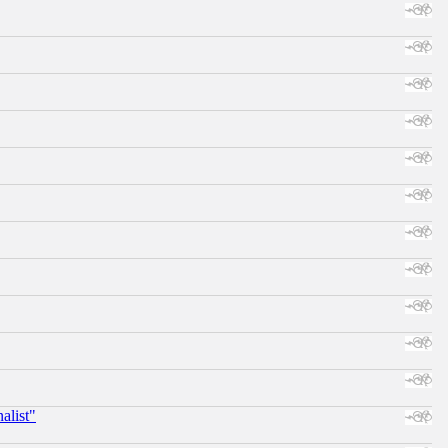
alist"