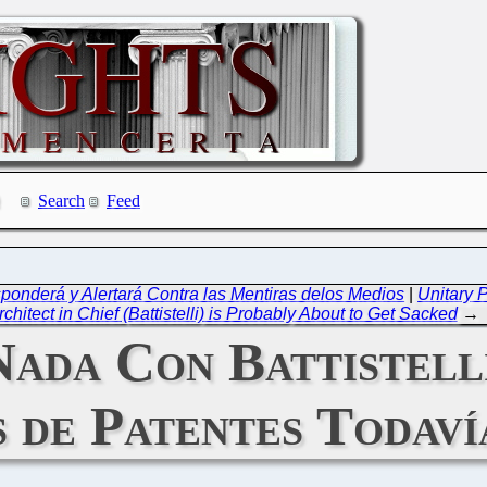
Search
Feed
ponderá y Alertará Contra las Mentiras delos Medios
|
Unitary 
Architect in Chief (Battistelli) is Probably About to Get Sacked
→
da Con Battistelli
 de Patentes Todaví