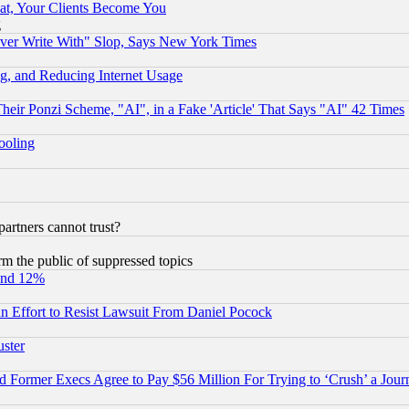
at, Your Clients Become You
g
ever Write With" Slop, Says New York Times
g, and Reducing Internet Usage
r Ponzi Scheme, "AI", in a Fake 'Article' That Says "AI" 42 Times
hooling
rtners cannot trust?
orm the public of suppressed topics
und 12%
 an Effort to Resist Lawsuit From Daniel Pocock
uster
Former Execs Agree to Pay $56 Million For Trying to ‘Crush’ a Journ