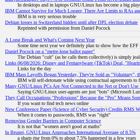
In desktops and in laptops GNU/Linux has become a big play
IBM Cannot Survive for Much Longer, There Are Limits to RAs an
IBM is in very serious trouble
Debian losses in Switzerland hidden until after DPL election debate
Reprinted with permission from Daniel Pocock
A Long Break and What's Coming Next Year
Some time next year we definitely plan to show how the EFF 
Daniel Pocock on a "metre-long ballot paper"
The Debian "cult" (as he calls them collectively) is simply jea
Links 06/08/2026: Disney and Fentanylware (TikTok) Deal, "Heari
Links for the day
IBM Mass Layoffs Began Yesterday, They're Sold as "Voluntary", 
IBM will self-detonate while using contractual agreements to f
Many GNU/Linux PCs Are Not Connected to the Net or Don't Use
Saying GNU/Linux user-agents are just "bots" (Microsoft Lundu
They Call Occupations "Professions" Because the "Pro" Means So
If you want to find tech news online
New Conference Paper (Science of Cyber Security) Credits RMS W
When it comes to passwords, RMS was "right"
Removing Gender Barriers in Computer Science
It is not that "women aren't good at maths"
In Brunei, GNU/Linux Approaches International Average of 8.5%
a sharp rise from 0% to about 7.5% happened in a few years