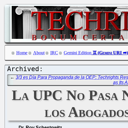
Home
About
IRC
Gemini Edition
←
3/3 es Día Para Propaganda de la OEP: Techrights Res
as Its 
La UPC No Pasa Na
los Abogados
Dr. Roy Schestowitz