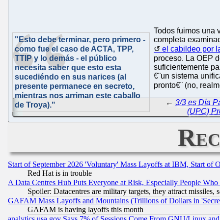
Todos fuimos una v
"Esto debe terminar, pero primero -
completa examinac
como fue el caso de ACTA, TPP,
el cabildeo por
TTIP y lo demás - el público
proceso. La OEP d
suficientemente par
necesita saber que esto esta
€¨un sistema unifi
sucediéndo en sus narices (al
pronto€¨ (no, realm
presente permanece en secreto,
mientras nos arriman este caballo
←
3/3 es Día P
de Troya)."
(UPC) Pro
Rec
Start of September 2026 'Voluntary' Mass Layoffs at IBM, Start of 
Red Hat is in trouble
A Data Centres Hub Puts Everyone at Risk, Especially People Who
Spoiler: Datacentres are military targets, they attract missile
GAFAM Mass Layoffs and Mountains (Trillions of Dollars in 'Secret'
GAFAM is having layoffs this month
analytics.usa.gov Says 7% of Sessions Come From GNU/Linux and 