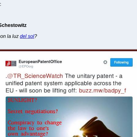
C
 Schestowitz
on la luz
del sol
?