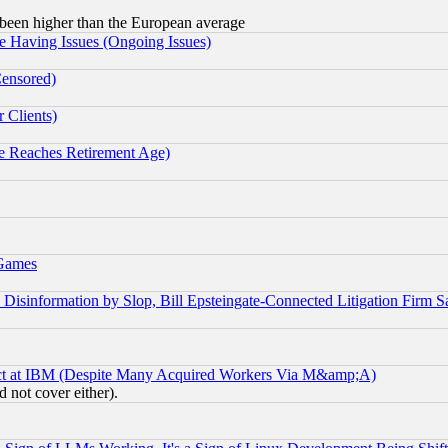
been higher than the European average
e Having Issues (Ongoing Issues)
Censored)
 Clients)
 Reaches Retirement Age)
 Games
information by Slop, Bill Epsteingate-Connected Litigation Firm S
ect at IBM (Despite Many Acquired Workers Via M&amp;A)
 not cover either).