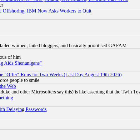
er
d Offshoring, IBM Now Asks Workers to Quit
failed women, failed bloggers, and basically prioritised GAFAM
lous of him
ng Aids Shenanigans"
the "Offer" Runs for Two Weeks (Last Day August 19th 2026)
orce people to smile
 the Web
ke and other Microsofters say this) is like asserting that the Twin Tow
mething
ith Delaying Passwords