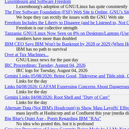
Luxembourg and Software Freedom
Luxembourg's adoption of GNU/Linux has quite consistently 
The Free Software Foundation (FSF) Web Site is Online, GNU's Sit
We hope they can rectify the issues with the GNU Web site
Freedom Includes the Liberty to Disagree (and be Listened to, Not 
Freedom is our collective strength
Tanzania: GNU/Linux Now Seen on 8% on Desktops/Laptops (User
numbers have more than doubled
IBM CEO Says IBM Won't be Bankrupt by 2028 or 2029 (When He
IBM has no path to survival
Over at Tux Machines...
GNU/Linux news for the past day
IRC Proceedings: Tuesday, August 04, 2026
IRC logs for Tuesday, August 04, 2026
Gemini Links 05/08/2026: Being Good, Tildeverse and Tilde.pink,
Links for the day
Links 04/08/2026: GAFAM Expressing Concerns About Dangerous Dis
Links for the day
Gemini Links 04/08/2026: Root Shell and "Duty of Care"
Links for the day
Alternate Data (Not IBM's Headcount) to Show Mass Layoffs' Eff
mass layoffs at Hashicorp and at Confluent this year (media did
Big Blue's Quiet Axe - Poem Regarding IBM "RAs"
No idea who posted this, but it is profound