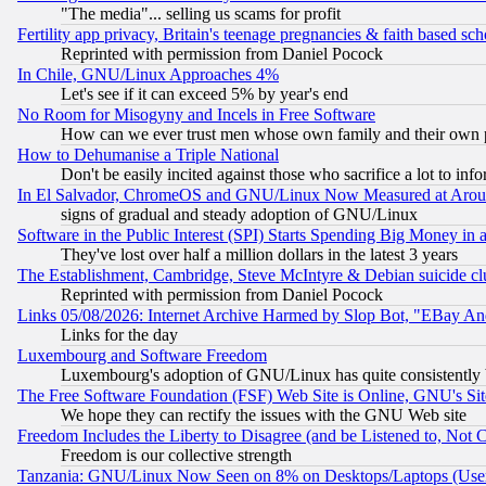
"The media"... selling us scams for profit
Fertility app privacy, Britain's teenage pregnancies & faith based sc
Reprinted with permission from Daniel Pocock
In Chile, GNU/Linux Approaches 4%
Let's see if it can exceed 5% by year's end
No Room for Misogyny and Incels in Free Software
How can we ever trust men whose own family and their own pa
How to Dehumanise a Triple National
Don't be easily incited against those who sacrifice a lot to inf
In El Salvador, ChromeOS and GNU/Linux Now Measured at Aro
signs of gradual and steady adoption of GNU/Linux
Software in the Public Interest (SPI) Starts Spending Big Money in
They've lost over half a million dollars in the latest 3 years
The Establishment, Cambridge, Steve McIntyre & Debian suicide cl
Reprinted with permission from Daniel Pocock
Links 05/08/2026: Internet Archive Harmed by Slop Bot, "EBay And 
Links for the day
Luxembourg and Software Freedom
Luxembourg's adoption of GNU/Linux has quite consistently 
The Free Software Foundation (FSF) Web Site is Online, GNU's Sit
We hope they can rectify the issues with the GNU Web site
Freedom Includes the Liberty to Disagree (and be Listened to, Not 
Freedom is our collective strength
Tanzania: GNU/Linux Now Seen on 8% on Desktops/Laptops (User