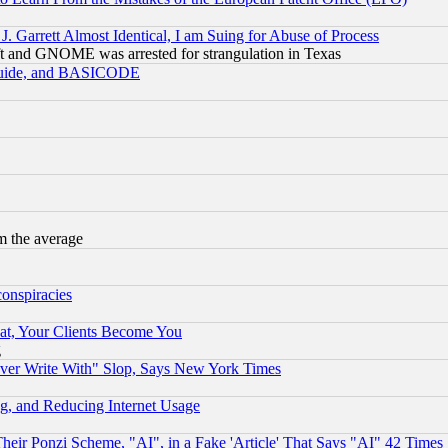
 Garrett Almost Identical, I am Suing for Abuse of Process
t and GNOME was arrested for strangulation in Texas
 Guide, and BASICODE
m the average
conspiracies
at, Your Clients Become You
g
ever Write With" Slop, Says New York Times
g, and Reducing Internet Usage
r Ponzi Scheme, "AI", in a Fake 'Article' That Says "AI" 42 Times