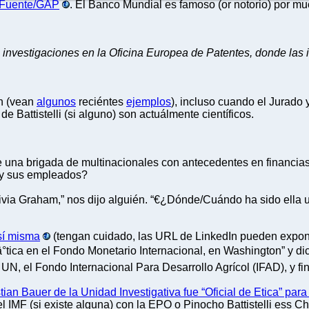
Fuente/GAP
. El Banco Mundial es famoso (or notorio) por m
s investigaciones en la Oficina Europea de Patentes, donde las 
ón (vean
algunos
reciéntes
ejemplos
), incluso cuando el Jurado 
e Battistelli (si alguno) son actuálmente científicos.
nte una brigada de multinacionales con antecedentes en financ
 y sus empleados?
livia Graham,” nos dijo alguién. “€¿Dónde/Cuándo ha sido ella 
sí misma
(tengan cuidado, las URL de LinkedIn pueden expone
°tica en el Fondo Monetario Internacional, en Washington” y di
UN, el Fondo Internacional Para Desarrollo Agrícol (IFAD), y fi
ian Bauer de la Unidad Investigativa fue “Oficial de Etica” pa
 IMF (si existe alguna) con la EPO o Pinocho Battistelli ess Ch