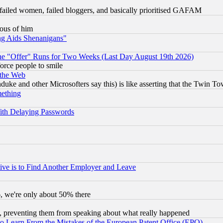
failed women, failed bloggers, and basically prioritised GAFAM
lous of him
ng Aids Shenanigans"
the "Offer" Runs for Two Weeks (Last Day August 19th 2026)
orce people to smile
 the Web
ke and other Microsofters say this) is like asserting that the Twin Tow
mething
ith Delaying Passwords
ive is to Find Another Employer and Leave
v6, we're only about 50% there
, preventing them from speaking about what really happened
to Learn From the Mistakes of the European Patent Office (EPO)