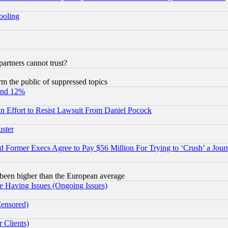
hooling
rtners cannot trust?
orm the public of suppressed topics
und 12%
 an Effort to Resist Lawsuit From Daniel Pocock
uster
Former Execs Agree to Pay $56 Million For Trying to ‘Crush’ a Journ
been higher than the European average
e Having Issues (Ongoing Issues)
Censored)
 Clients)