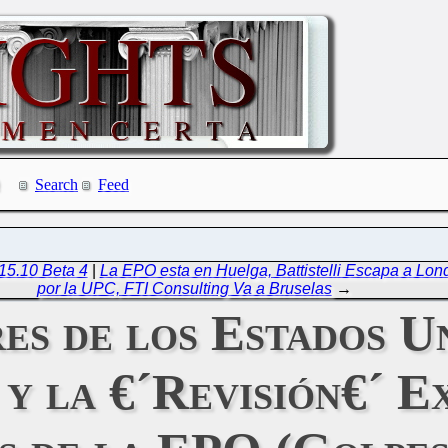
Search
Feed
15.10 Beta 4
|
La EPO esta en Huelga, Battistelli Escapa a Lon
por la UPC, FTI Consulting Va a Bruselas
→
es de los Estados U
y la €´Revisión€´ E