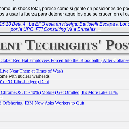
omo un shock total, parece como si gente en posiciones de pod
stos a usar la fuerza para detener aquellos que se crucen en e
15.10 Beta 4
|
La EPO esta en Huelga, Battistelli Escapa a Lon
por la UPC, FTI Consulting Va a Bruselas
→
ent Techrights' Pos
October Red Hat Employees Forced Into the 'Bloodbath' (After Collaps
 Live Near Them at Times of War/s
s, some with nuclear warheads
 or 'Off-the-Ledger') Debt
ChromeOS. If ~40% (Mobile) Get Omitted, It's More Like 11%.
er
d Offshoring, IBM Now Asks Workers to Quit