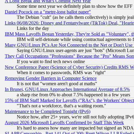
A Long Break and What's Coming Next Year
Some time next year we definitely plan to show how the EFF 
Daniel Pocock on a "metre-long ballot paper"
The Debian "cult" (as he calls them collectively) is simply jea
Links 06/08/2026: Disney and Fentanylware (TikTok) Deal, "Heari
Links for the day
IBM Mass Layoffs Began Yesterday, They're Sold as "Voluntary", 
IBM will self-detonate while using contractual agreements to f
Many GNU/Linux PCs Are Not Connected to the Net or Don't Use
Saying GNU/Linux user-agents are just "bots" (Microsoft Lundu
They Call Occupations "Professions" Because the "Pro" Means So
If you want to find tech news online
New Conference Paper (Science of Cyber Security) Credits RMS W
When it comes to passwords, RMS was "right"
Removing Gender Barriers in Computer Science
It is not that "women aren't good at maths"
In Brunei, GNU/Linux Approaches International Average of 8.5%
a sharp rise from 0% to about 7.5% happened in a few years
15% of IBM Staff Marked for Layoffs ("RAs"), the Workers' Object
"That's not a workforce, that's a waiting room."
Maintenance to be Completed Tonight (IPv6)
Notice how, after 25+ years, we're still not fully adopting IP
August 2026 Microsoft Layoffs Confirmed by Staff This Week
It's hard to assess how many are impacted but signed an NDA
SLAPP Censorship - Part 141 Out of 200: Brett Wilson LLP Failed 