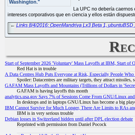
Washington."
La UPC no debería caernos c
intereses corporativos que en ciencia y ellos están dispue
←
Links 8/4/2016: OpenMandriva Lx3 Beta 1, ubuntuBSD 
Rec
Start of September 2026 'Voluntary' Mass Layoffs at IBM, Start of 
Red Hat is in trouble
A Data Centres Hub Puts Everyone at Risk, Especially People Who
Spoiler: Datacentres are military targets, they attract missile
GAFAM Mass Layoffs and Mountains (Trillions of Dollars in 'Secret'
GAFAM is having layoffs this month
analytics.usa.gov Says 7% of Sessions Come From GNU/Linux and 
In desktops and in laptops GNU/Linux has become a big play
IBM Cannot Survive for Much Longer, There Are Limits to RAs an
IBM is in very serious trouble
Debian losses in Switzerland hidden until after DPL election debate
Reprinted with permission from Daniel Pocock