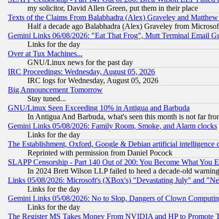
my solicitor, David Allen Green, put them in their place
Texts of the Claims From Balabhadra (Alex) Graveley and Matthew J.
Half a decade ago Balabhadra (Alex) Graveley from Microsof
Gemini Links 06/08/2026: "Eat That Frog", Mutt Terminal Email
Links for the day
Over at Tux Machines...
GNU/Linux news for the past day
IRC Proceedings: Wednesday, August 05, 2026
IRC logs for Wednesday, August 05, 2026
Big Announcement Tomorrow
Stay tuned...
GNU/Linux Seen Exceeding 10% in Antigua and Barbuda
In Antigua And Barbuda, what's seen this month is not far fro
Gemini Links 05/08/2026: Family Room, Smoke, and Alarm clocks
Links for the day
The Establishment, Oxford, Google & Debian artificial intelligence 
Reprinted with permission from Daniel Pocock
SLAPP Censorship - Part 140 Out of 200: You Become What You E
In 2024 Brett Wilson LLP failed to heed a decade-old warnin
Links 05/08/2026: Microsoft's (XBox's) "Devastating July" and "N
Links for the day
Gemini Links 05/08/2026: No to Slop, Dangers of Clown Computin
Links for the day
The Register MS Takes Money From NVIDIA and HP to Promote Thei