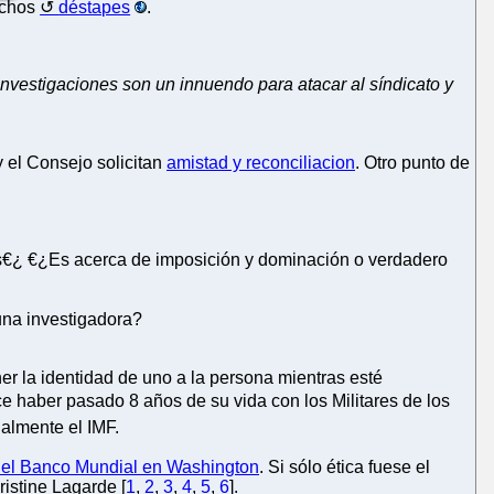
uchos
déstapes
.
investigaciones son un innuendo para atacar al síndicato y
y el Consejo solicitan
amistad y reconciliacion
. Otro punto de
ias€¿ €¿Es acerca de imposición y dominación o verdadero
una investigadora?
r la identidad de uno a la persona mientras esté
ce haber pasado 8 años de su vida con los Militares de los
nalmente el IMF.
ra el Banco Mundial en Washington
. Si sólo ética fuese el
ristine Lagarde [
1
,
2
,
3
,
4
,
5
,
6
].