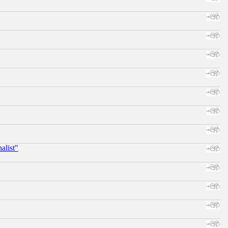
alist"