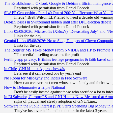
The Establishment, Oxford, Google & Debian artificial intelligence 
Reprinted with permission from Daniel Pocock
SLAPP Censorship - Part 140 Out of 200: You Become What You E
In 2024 Brett Wilson LLP failed to heed a decade-old warnin
Debian losses in Switzerland hidden until after DPL election debate
Reprinted with permission from Daniel Pocock
Links 05/08/2026: Microsoft's (XBox's) "Devastating July" and "N
Links for the day
Gemini Links 05/08/2026: No to Slop, Dangers of Clown Computin
Links for the day
The Register MS Takes Money From NVIDIA and HP to Promote Thei
"The media"... selling us scams for profit
Fertility app privacy, Britain's teenage pregnancies & faith based sc
Reprinted with permission from Daniel Pocock
In Chile, GNU/Linux Approaches 4%
Let's see if it can exceed 5% by year's end
No Room for Misogyny and Incels in Free Software
How can we ever trust men whose own family and their own pa
How to Dehumanise a Triple National
Don't be easily incited against those who sacrifice a lot to inf
In El Salvador, ChromeOS and GNU/Linux Now Measured at Aro
signs of gradual and steady adoption of GNU/Linux
Software in the Public Interest (SPI) Starts Spending Big Money in
They've lost over half a million dollars in the latest 3 years