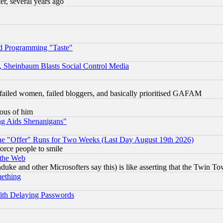
, several years ago
d Programming "Taste"
s, Sheinbaum Blasts Social Control Media
failed women, failed bloggers, and basically prioritised GAFAM
lous of him
ng Aids Shenanigans"
the "Offer" Runs for Two Weeks (Last Day August 19th 2026)
orce people to smile
 the Web
ke and other Microsofters say this) is like asserting that the Twin Tow
mething
ith Delaying Passwords