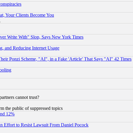
conspiracies
at, Your Clients Become You
g
ever Write With" Slop, Says New York Times
g, and Reducing Internet Usage
r Ponzi Scheme, "AI", in a Fake 'Article' That Says "AI" 42 Times
hooling
rtners cannot trust?
orm the public of suppressed topics
und 12%
 an Effort to Resist Lawsuit From Daniel Pocock