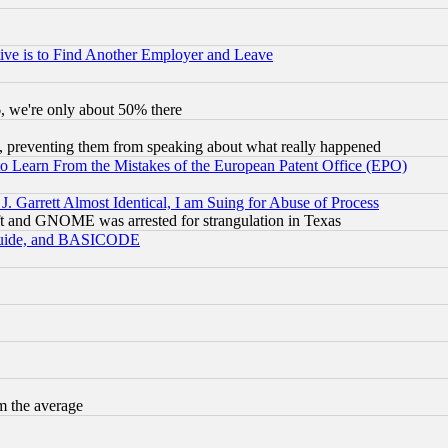
ive is to Find Another Employer and Leave
v6, we're only about 50% there
, preventing them from speaking about what really happened
to Learn From the Mistakes of the European Patent Office (EPO)
 Garrett Almost Identical, I am Suing for Abuse of Process
t and GNOME was arrested for strangulation in Texas
 Guide, and BASICODE
m the average