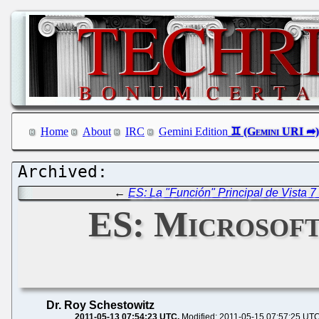
Home
About
IRC
Gemini Edition
←
ES: La "Función" Principal de Vista 7 
ES: Microsoft
Dr. Roy Schestowitz
2011-05-13 07:54:23 UTC
Modified: 2011-05-15 07:57:25 UT