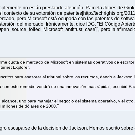
simplemente no están prestando atención. Pamela Jones de Grok
 contexto de su extorsión de patentes[http://techrights.org/201
mercado, pero Microsoft está ocupada con las patentes de softw
rsión del mercado. Irónicamente, dice IDG, "El Código Abierto
en_source_foiled_Microsoft_antitrust_case]", pero la afirmació
norme cuota de mercado de Microsoft en sistemas operativos de escritor
ternet Explorer.
scritos para asesorar al tribunal sobre los recursos, dando a Jackson
rá con este remedio vendrá de una innovación más rápida", escribió P
lcance, uno para manejar el negocio del sistema operativo, y el otro
l millones de dólares de 2000.
gró escaparse de la decisión de Jackson. Hemos escrito sobre e