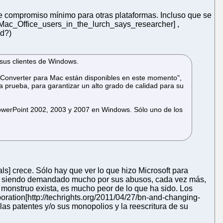
 de compromiso mínimo para otras plataformas. Incluso que se
s_Mac_Office_users_in_the_lurch_says_researcher] ,
ad?)
 sus clientes de Windows.
t Converter para Mac están disponibles en este momento",
 prueba, para garantizar un alto grado de calidad para su
PowerPoint 2002, 2003 y 2007 en Windows. Sólo uno de los
ls] crece. Sólo hay que ver lo que hizo Microsoft para
stá siendo demandado mucho por sus abusos, cada vez más,
monstruo exista, es mucho peor de lo que ha sido. Los
ration[http://techrights.org/2011/04/27/bn-and-changing-
las patentes y/o sus monopolios y la reescritura de su