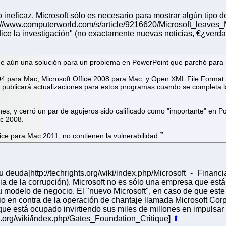
o ineficaz. Microsoft sólo es necesario para mostrar algún tipo
ttp://www.computerworld.com/s/article/9216620/Microsoft_leave
dice la investigación" (no exactamente nuevas noticias, €¿verd
iene aún una solución para un problema en PowerPoint que parchó para
004 para Mac, Microsoft Office 2008 para Mac, y Open XML File Forma
 publicará actualizaciones para estos programas cuando se completa la
s, y cerró un par de agujeros sido calificado como "importante" en 
ac 2008.
ce para Mac 2011, no contienen la vulnerabilidad.
deuda[http://techrights.org/wiki/index.php/Microsoft_-_Financia
cia de la corrupción). Microsoft no es sólo una empresa que e
modelo de negocio. El "nuevo Microsoft", en caso de que este 
o en contra de la operación de chantaje llamada Microsoft Corpo
 que está ocupado invirtiendo sus miles de millones en impulsar 
hts.org/wiki/index.php/Gates_Foundation_Critique]
⬆