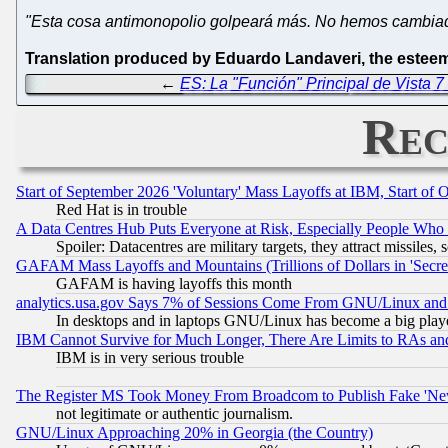
"Esta cosa antimonopolio golpeará más. No hemos cambiado
Translation produced by Eduardo Landaveri, the esteem
←
ES: La "Función" Principal de Vista 7 
Rec
Start of September 2026 'Voluntary' Mass Layoffs at IBM, Start of 
Red Hat is in trouble
A Data Centres Hub Puts Everyone at Risk, Especially People Who
Spoiler: Datacentres are military targets, they attract missile
GAFAM Mass Layoffs and Mountains (Trillions of Dollars in 'Secret'
GAFAM is having layoffs this month
analytics.usa.gov Says 7% of Sessions Come From GNU/Linux and 
In desktops and in laptops GNU/Linux has become a big play
IBM Cannot Survive for Much Longer, There Are Limits to RAs an
IBM is in very serious trouble
The Register MS Took Money From Broadcom to Publish Fake 'Ne
not legitimate or authentic journalism.
GNU/Linux Approaching 20% in Georgia (the Country)