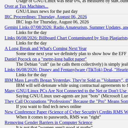
Usage of GNU/Linux was near 0%, as measured by statCounter
Over at Tux Machines...
GNU/Linux news for the past day
IRC Proceedings: Thursday, August 06, 2026
IRC logs for Thursday, August 06, 2026
Gemini Links 07/08/2026: Radio Amateurism, Summer Updates, an
Links for the day
Links 06/08/2026: Billboard Chart Contaminated by Slop Plagiarist
Links for the day
A Long Break and What's Coming Next Year
Some time next year we definitely plan to show how the EFF 
Daniel Pocock on a "metre-long ballot paper"
The Debian "cult" (as he calls them collectively) is simply jea
Links 06/08/2026: Disney and Fentanylware (TikTok) Deal, "Heari
Links for the day
IBM Mass Layoffs Began Yesterday, They're Sold as "Voluntary", 
IBM will self-detonate while using contractual agreements to f
Many GNU/Linux PCs Are Not Connected to the Net or Don't Use
Saying GNU/Linux user-agents are just "bots" (Microsoft Lundu
They Call Occupations "Professions" Because the "Pro" Means So
If you want to find tech news online
New Conference Paper (Science of Cyber Security) Credits RMS W
When it comes to passwords, RMS was "right"
Removing Gender Barriers in Computer Science
It is not that "women aren't good at maths"