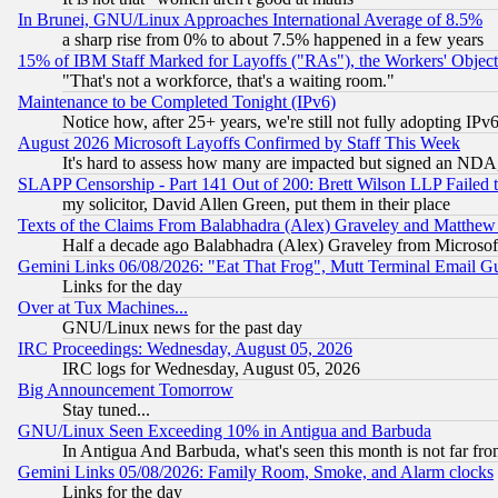
In Brunei, GNU/Linux Approaches International Average of 8.5%
a sharp rise from 0% to about 7.5% happened in a few years
15% of IBM Staff Marked for Layoffs ("RAs"), the Workers' Object
"That's not a workforce, that's a waiting room."
Maintenance to be Completed Tonight (IPv6)
Notice how, after 25+ years, we're still not fully adopting IP
August 2026 Microsoft Layoffs Confirmed by Staff This Week
It's hard to assess how many are impacted but signed an NDA
SLAPP Censorship - Part 141 Out of 200: Brett Wilson LLP Failed 
my solicitor, David Allen Green, put them in their place
Texts of the Claims From Balabhadra (Alex) Graveley and Matthew J.
Half a decade ago Balabhadra (Alex) Graveley from Microsof
Gemini Links 06/08/2026: "Eat That Frog", Mutt Terminal Email
Links for the day
Over at Tux Machines...
GNU/Linux news for the past day
IRC Proceedings: Wednesday, August 05, 2026
IRC logs for Wednesday, August 05, 2026
Big Announcement Tomorrow
Stay tuned...
GNU/Linux Seen Exceeding 10% in Antigua and Barbuda
In Antigua And Barbuda, what's seen this month is not far fro
Gemini Links 05/08/2026: Family Room, Smoke, and Alarm clocks
Links for the day