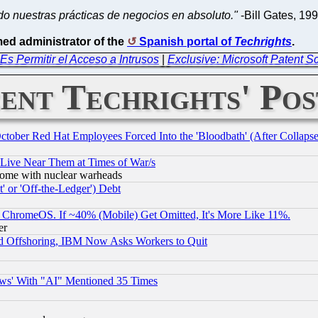
 nuestras prácticas de negocios en absoluto."
-Bill Gates, 19
ed administrator of the
Spanish portal of
Techrights
.
Es Permitir el Acceso a Intrusos
|
Exclusive: Microsoft Patent
ent Techrights' Pos
October Red Hat Employees Forced Into the 'Bloodbath' (After Collaps
 Live Near Them at Times of War/s
s, some with nuclear warheads
 or 'Off-the-Ledger') Debt
ChromeOS. If ~40% (Mobile) Get Omitted, It's More Like 11%.
er
d Offshoring, IBM Now Asks Workers to Quit
ws' With "AI" Mentioned 35 Times