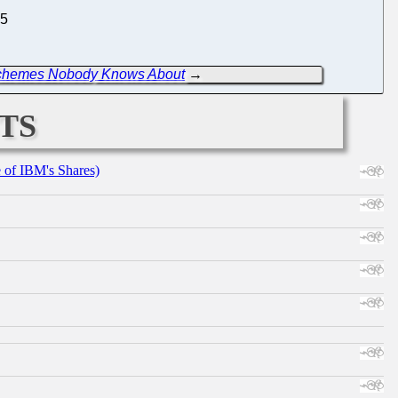
95
 Schemes Nobody Knows About
→
ts
e of IBM's Shares)