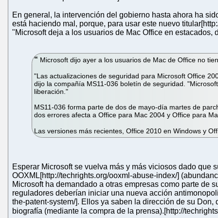
En general, la intervención del gobierno hasta ahora ha sid
está haciendo mal, porque, para usar este nuevo titular[h
"Microsoft deja a los usuarios de Mac Office en estacados, 
Microsoft dijo ayer a los usuarios de Mac de Office no t
"Las actualizaciones de seguridad para Microsoft Office 2
dijo la compañía MS11-036 boletín de seguridad. "Microsoft
liberación."
MS11-036 forma parte de dos de mayo-día martes de parche
dos errores afecta a Office para Mac 2004 y Office para M
Las versiones más recientes, Office 2010 en Windows y Offi
Esperar Microsoft se vuelva más y más viciosos dado que su 
OOXML[http://techrights.org/ooxml-abuse-index/] (abundan
Microsoft ha demandado a otras empresas como parte de su 
reguladores deberían iniciar una nueva acción antimonopoli
the-patent-system/]. Ellos ya saben la dirección de su Don,
biografía (mediante la compra de la prensa).[http://techrig