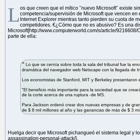
L
os que creen que el mítico "nuevo Microsoft" existe 
competencia/supervisión de Microsoft que vencen en el
Internet Explorer mientras tanto pierden su cuota de 
competidores. €¿Cómo que no es abusivo? Es una disto
Microsoft[http://www.computerworld.com/s/article/9216608/Op
parte de ella:
Lo que se cernía sobre toda la sala del tribunal fue la e
dramática del navegador web Netscape con la llegada de In
Los economistas de Stanford, MIT y Berkeley presentaron e
"El beneficio más importante para la sociedad que se crea
de la corte acerca de una ruptura -de MS.
Para Jackson ordenó crear dos nuevas empresas y de gran a
de $ 8 mil millones al año y las ganancias de más de $ 3 mi
Huelga decir que Microsoft pichangueó el sistema legal y lo
assassination-personal-attack/].