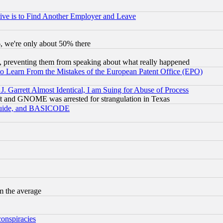
ive is to Find Another Employer and Leave
v6, we're only about 50% there
, preventing them from speaking about what really happened
to Learn From the Mistakes of the European Patent Office (EPO)
 Garrett Almost Identical, I am Suing for Abuse of Process
t and GNOME was arrested for strangulation in Texas
 Guide, and BASICODE
m the average
conspiracies