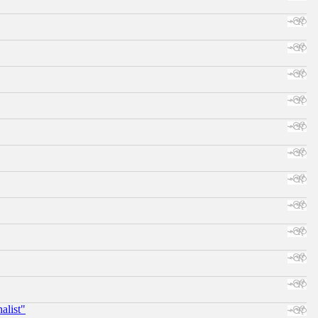
alist"