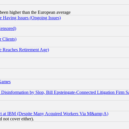
been higher than the European average
e Having Issues (Ongoing Issues)
Censored)
 Clients)
 Reaches Retirement Age)
 Games
information by Slop, Bill Epsteingate-Connected Litigation Firm S
ect at IBM (Despite Many Acquired Workers Via M&amp;A)
 not cover either).