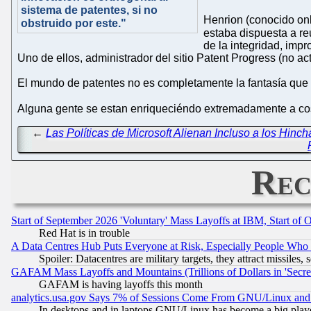
sistema de patentes, si no
Henrion (conocido on
obstruido por este."
estaba dispuesta a r
de la integridad, imp
Uno de ellos, administrador del sitio Patent Progress (no a
El mundo de patentes no es completamente la fantasía que 
Alguna gente se estan enriqueciéndo extremadamente a costa
←
Las Políticas de Microsoft Alienan Incluso a los Hinc
Rec
Start of September 2026 'Voluntary' Mass Layoffs at IBM, Start of 
Red Hat is in trouble
A Data Centres Hub Puts Everyone at Risk, Especially People Who
Spoiler: Datacentres are military targets, they attract missile
GAFAM Mass Layoffs and Mountains (Trillions of Dollars in 'Secret'
GAFAM is having layoffs this month
analytics.usa.gov Says 7% of Sessions Come From GNU/Linux and 
In desktops and in laptops GNU/Linux has become a big play