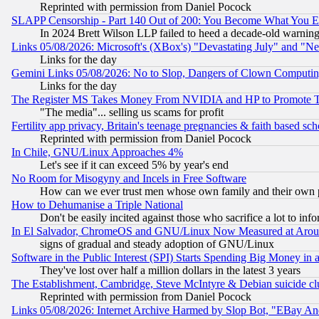
Reprinted with permission from Daniel Pocock
SLAPP Censorship - Part 140 Out of 200: You Become What You E
In 2024 Brett Wilson LLP failed to heed a decade-old warnin
Links 05/08/2026: Microsoft's (XBox's) "Devastating July" and "N
Links for the day
Gemini Links 05/08/2026: No to Slop, Dangers of Clown Computin
Links for the day
The Register MS Takes Money From NVIDIA and HP to Promote Thei
"The media"... selling us scams for profit
Fertility app privacy, Britain's teenage pregnancies & faith based sc
Reprinted with permission from Daniel Pocock
In Chile, GNU/Linux Approaches 4%
Let's see if it can exceed 5% by year's end
No Room for Misogyny and Incels in Free Software
How can we ever trust men whose own family and their own pa
How to Dehumanise a Triple National
Don't be easily incited against those who sacrifice a lot to inf
In El Salvador, ChromeOS and GNU/Linux Now Measured at Aro
signs of gradual and steady adoption of GNU/Linux
Software in the Public Interest (SPI) Starts Spending Big Money in
They've lost over half a million dollars in the latest 3 years
The Establishment, Cambridge, Steve McIntyre & Debian suicide cl
Reprinted with permission from Daniel Pocock
Links 05/08/2026: Internet Archive Harmed by Slop Bot, "EBay And 