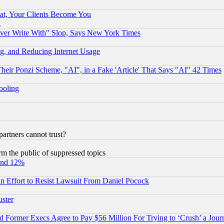
at, Your Clients Become You
g
ever Write With" Slop, Says New York Times
g, and Reducing Internet Usage
r Ponzi Scheme, "AI", in a Fake 'Article' That Says "AI" 42 Times
hooling
rtners cannot trust?
orm the public of suppressed topics
und 12%
 an Effort to Resist Lawsuit From Daniel Pocock
uster
Former Execs Agree to Pay $56 Million For Trying to ‘Crush’ a Journ