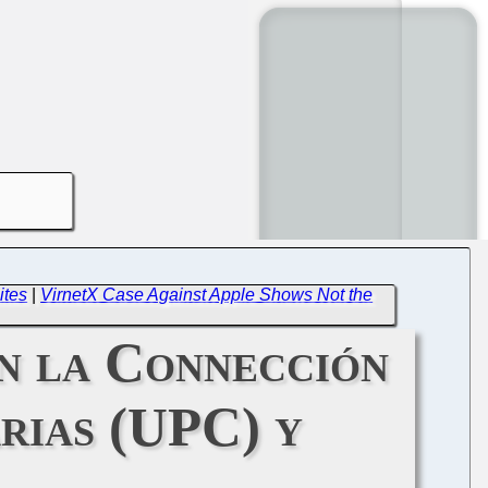
ites
|
VirnetX Case Against Apple Shows Not the
an la Connección
rias (UPC) y