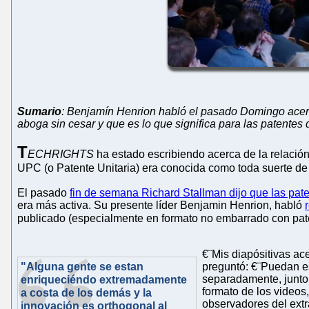
Sumario
: Benjamín Henrion habló el pasado Domingo acerca
aboga sin cesar y que es lo que significa para las patentes 
T
ECHRIGHTS
ha estado escribiendo acerca de la relació
UPC (o Patente Unitaria) era conocida como toda suerte de
El pasado
fin de semana Richard Stallman dijo que las pat
era más activa. Su presente líder Benjamin Henrion, habló
publicado (especialmente en formato no embarrado con pate
€¨Mis diapósitivas ac
"Alguna gente se estan
preguntó: €¨Puedan e
separadamente, junto 
enriqueciéndo extremadamente
formato de los videos
a costa de los demás y la
observadores del extr
innovación es orthogonal al