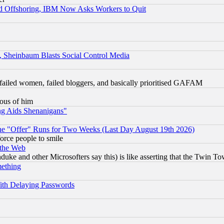
d Offshoring, IBM Now Asks Workers to Quit
s, Sheinbaum Blasts Social Control Media
failed women, failed bloggers, and basically prioritised GAFAM
lous of him
ng Aids Shenanigans"
the "Offer" Runs for Two Weeks (Last Day August 19th 2026)
orce people to smile
 the Web
ke and other Microsofters say this) is like asserting that the Twin Tow
mething
ith Delaying Passwords