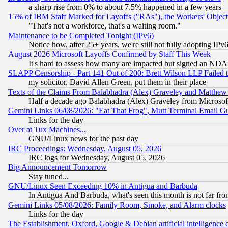
a sharp rise from 0% to about 7.5% happened in a few years
15% of IBM Staff Marked for Layoffs ("RAs"), the Workers' Object
"That's not a workforce, that's a waiting room."
Maintenance to be Completed Tonight (IPv6)
Notice how, after 25+ years, we're still not fully adopting IP
August 2026 Microsoft Layoffs Confirmed by Staff This Week
It's hard to assess how many are impacted but signed an NDA
SLAPP Censorship - Part 141 Out of 200: Brett Wilson LLP Failed 
my solicitor, David Allen Green, put them in their place
Texts of the Claims From Balabhadra (Alex) Graveley and Matthew J.
Half a decade ago Balabhadra (Alex) Graveley from Microsof
Gemini Links 06/08/2026: "Eat That Frog", Mutt Terminal Email
Links for the day
Over at Tux Machines...
GNU/Linux news for the past day
IRC Proceedings: Wednesday, August 05, 2026
IRC logs for Wednesday, August 05, 2026
Big Announcement Tomorrow
Stay tuned...
GNU/Linux Seen Exceeding 10% in Antigua and Barbuda
In Antigua And Barbuda, what's seen this month is not far fro
Gemini Links 05/08/2026: Family Room, Smoke, and Alarm clocks
Links for the day
The Establishment, Oxford, Google & Debian artificial intelligence 