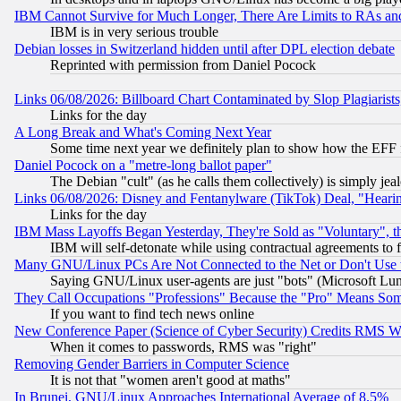
IBM Cannot Survive for Much Longer, There Are Limits to RAs an
IBM is in very serious trouble
Debian losses in Switzerland hidden until after DPL election debate
Reprinted with permission from Daniel Pocock
Links 06/08/2026: Billboard Chart Contaminated by Slop Plagiarist
Links for the day
A Long Break and What's Coming Next Year
Some time next year we definitely plan to show how the EFF 
Daniel Pocock on a "metre-long ballot paper"
The Debian "cult" (as he calls them collectively) is simply jea
Links 06/08/2026: Disney and Fentanylware (TikTok) Deal, "Heari
Links for the day
IBM Mass Layoffs Began Yesterday, They're Sold as "Voluntary", 
IBM will self-detonate while using contractual agreements to f
Many GNU/Linux PCs Are Not Connected to the Net or Don't Use
Saying GNU/Linux user-agents are just "bots" (Microsoft Lundu
They Call Occupations "Professions" Because the "Pro" Means So
If you want to find tech news online
New Conference Paper (Science of Cyber Security) Credits RMS W
When it comes to passwords, RMS was "right"
Removing Gender Barriers in Computer Science
It is not that "women aren't good at maths"
In Brunei, GNU/Linux Approaches International Average of 8.5%