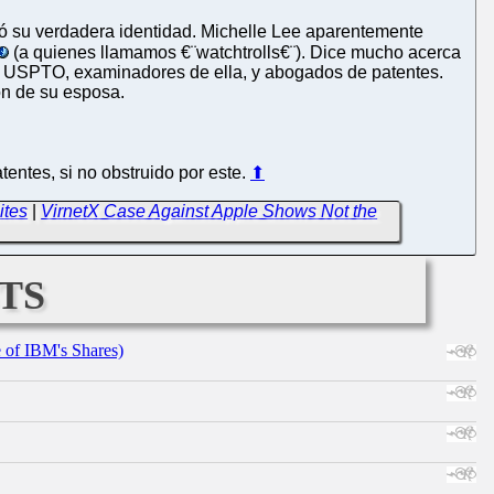
ó su verdadera identidad. Michelle Lee aparentemente
(a quienes llamamos €¨watchtrolls€¨). Dice mucho acerca
 la USPTO, examinadores de ella, y abogados de patentes.
ón de su esposa.
entes, si no obstruido por este.
⬆
ites
|
VirnetX Case Against Apple Shows Not the
ts
e of IBM's Shares)