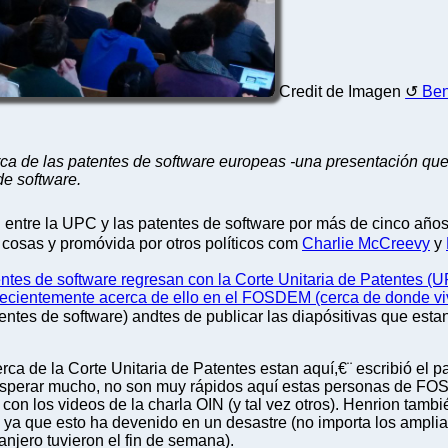
Credit de Imagen
Ben
 de las patentes de software europeas -una presentación que h
de software.
n entre la UPC y las patentes de software por más de cinco añ
 cosas y promóvida por otros políticos com
Charlie McCreevy
y
entes de software regresan con la Corte Unitaria de Patentes (
recientemente acerca de ello en el FOSDEM (cerca de donde vi
ntes de software) andtes de publicar las diapósitivas que esta
erca de la Corte Unitaria de Patentes estan aquí,€¨ escribió el
sperar mucho, no son muy rápidos aquí estas personas de FO
con los videos de la charla OIN (y tal vez otros). Henrion tamb
, ya que esto ha devenido en un desastre (no importa los ampl
anjero tuvieron el fin de semana).