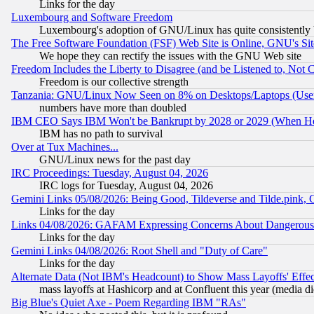
Links for the day
Luxembourg and Software Freedom
Luxembourg's adoption of GNU/Linux has quite consistently 
The Free Software Foundation (FSF) Web Site is Online, GNU's Sit
We hope they can rectify the issues with the GNU Web site
Freedom Includes the Liberty to Disagree (and be Listened to, Not 
Freedom is our collective strength
Tanzania: GNU/Linux Now Seen on 8% on Desktops/Laptops (User
numbers have more than doubled
IBM CEO Says IBM Won't be Bankrupt by 2028 or 2029 (When He
IBM has no path to survival
Over at Tux Machines...
GNU/Linux news for the past day
IRC Proceedings: Tuesday, August 04, 2026
IRC logs for Tuesday, August 04, 2026
Gemini Links 05/08/2026: Being Good, Tildeverse and Tilde.pink,
Links for the day
Links 04/08/2026: GAFAM Expressing Concerns About Dangerous Dis
Links for the day
Gemini Links 04/08/2026: Root Shell and "Duty of Care"
Links for the day
Alternate Data (Not IBM's Headcount) to Show Mass Layoffs' Eff
mass layoffs at Hashicorp and at Confluent this year (media did
Big Blue's Quiet Axe - Poem Regarding IBM "RAs"