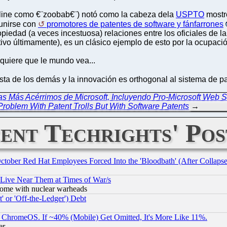
line como €¨zoobab€¨) notó como la cabeza dela
USPTO
mostr
eunirse con
promotores de patentes de software y fánfarrones
ropiedad (a veces incestuosa) relaciones entre los oficiales de
ctivo últimamente), es un clásico ejemplo de esto por la ocupaci
quiere que le mundo vea...
 de los demás y la innovación es orthogonal al sistema de pat
has Más Acérrimos de Microsoft, Incluyendo Pro-Microsoft Web S
Problem With Patent Trolls But With Software Patents
→
ent Techrights' Pos
October Red Hat Employees Forced Into the 'Bloodbath' (After Collaps
 Live Near Them at Times of War/s
s, some with nuclear warheads
 or 'Off-the-Ledger') Debt
ChromeOS. If ~40% (Mobile) Get Omitted, It's More Like 11%.
er