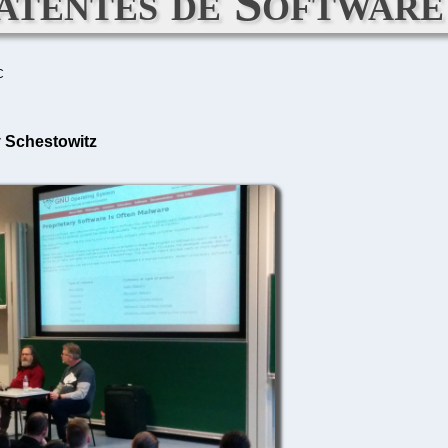
atentes de Software
C
y Schestowitz