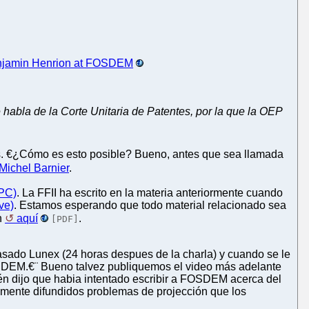
jamin Henrion at FOSDEM
abla de la Corte Unitaria de Patentes, por la que la OEP
os. €¿Cómo es esto posible? Bueno, antes que sea llamada
Michel Barnier
.
UPC)
. La FFII ha escrito en la materia anteriormente cuando
ve)
. Estamos esperando que todo material relacionado sea
n
aquí
.
[PDF]
 pasado Lunex (24 horas despues de la charla) y cuando se le
SDEM.€¨ Bueno talvez publiquemos el video más adelante
ién dijo que habia intentado escribir a FOSDEM acerca del
iamente difundidos problemas de projección que los