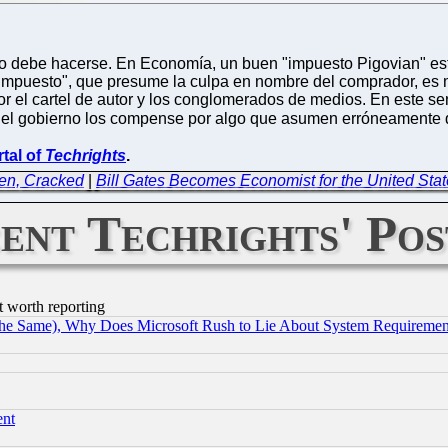
echo debe hacerse. En Economía, un buen "impuesto Pigovian" e
 "impuesto", que presume la culpa en nombre del comprador, es
 por el cartel de autor y los conglomerados de medios. En este 
ue el gobierno los compense por algo que asumen erróneamente
tal of
Techrights
.
ken, Cracked
|
Bill Gates Becomes Economist for the United Stat
ent Techrights' Pos
t worth reporting
the Same), Why Does Microsoft Rush to Lie About System Requirement
ent