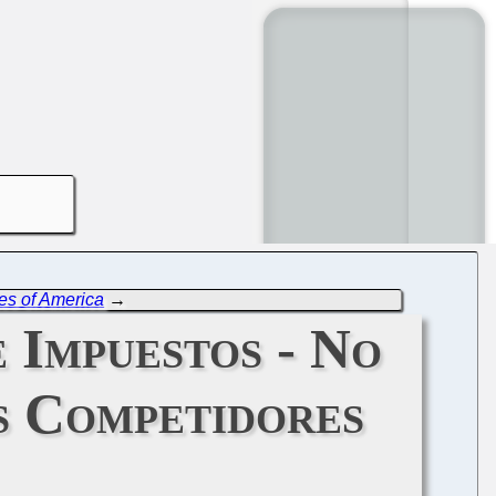
es of America
→
 Impuestos - No
os Competidores