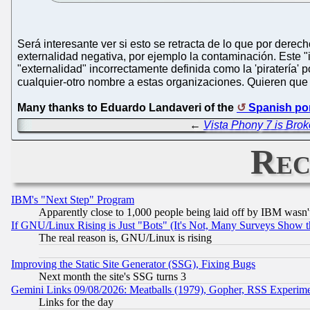
Será interesante ver si esto se retracta de lo que por der
externalidad negativa, por ejemplo la contaminación. Este
"externalidad" incorrectamente definida como la 'piratería'
cualquier-otro nombre a estas organizaciones. Quieren q
Many thanks to Eduardo Landaveri of the
Spanish por
←
Vista Phony 7 is Bro
Rec
IBM's "Next Step" Program
Apparently close to 1,000 people being laid off by IBM wasn'
If GNU/Linux Rising is Just "Bots" (It's Not, Many Surveys Show 
The real reason is, GNU/Linux is rising
Improving the Static Site Generator (SSG), Fixing Bugs
Next month the site's SSG turns 3
Gemini Links 09/08/2026: Meatballs (1979), Gopher, RSS Experim
Links for the day