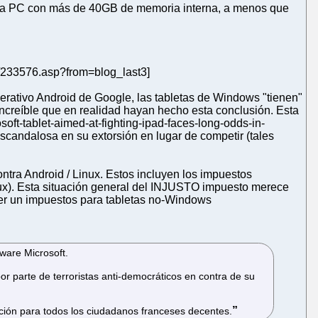
eta PC con más de 40GB de memoria interna, a menos que
es/233576.asp?from=blog_last3]
operativo Android de Google, las tabletas de Windows "tienen"
increíble que en realidad hayan hecho esta conclusión. Esta
ft-tablet-aimed-at-fighting-ipad-faces-long-odds-in-
escandalosa en su extorsión en lugar de competir (tales
ntra Android / Linux. Estos incluyen los impuestos
nux). Esta situación general del INJUSTO impuesto merece
er un impuestos para tabletas no-Windows
ware Microsoft.
r parte de terroristas anti-democráticos en contra de su
ción para todos los ciudadanos franceses decentes.