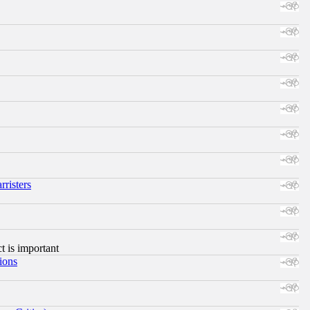
risters
ct is important
ions