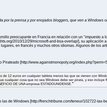
ada por la prensa y por enojados bloggers, que ven a Windows o
rrollo preocupante en Francia en relación con un "impuesto a lo
hrights.org/2010/12/29/microsoft-and-bsa-overlap/], su aplicación
lugares, en francés y muchos otros idiomas. Algunos de los ar
do Pirateado [http://www.againstmonopoly.org/index.php?per
esto de 12 euros en cualquier tableta menos las que se vienen con Wi
cualquier cosa que no sea Windows debe ser pirata, y eso incluye Ma
N BENEFICIO DE UNA empresa ESTADOUNIDENSE.
 las de Windows [http://frenchtribune.com/teneur/102722-tax-b