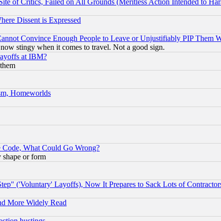
te of Critics, Failed on All Grounds (Meritless Action Intended to Hara
Where Dissent is Expressed
nnot Convince Enough People to Leave or Unjustifiably PIP Them 
now stingy when it comes to travel. Not a good sign.
Layoffs at IBM?
 them
rism, Homeworlds
ace Code, What Could Go Wrong?
y shape or form
ep" ('Voluntary' Layoffs), Now It Prepares to Sack Lots of Contractor
and More Widely Read
ection hustings