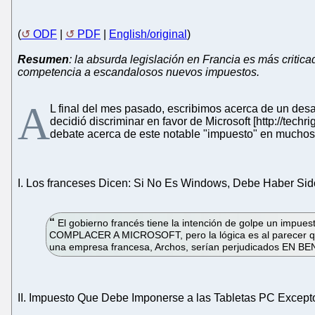
(
ODF
|
PDF
|
English/original
)
Resumen
: la absurda legislación en Francia es más critic
competencia a escandalosos nuevos impuestos.
A
L final del mes pasado, escribimos acerca de un desa
decidió discriminar en favor de Microsoft [http://tec
debate acerca de este notable "impuesto" en muchos 
I. Los franceses Dicen: Si No Es Windows, Debe Haber Si
El gobierno francés tiene la intención de golpe un impu
COMPLACER A MICROSOFT, pero la lógica es al parecer que 
una empresa francesa, Archos, serían perjudicados E
II. Impuesto Que Debe Imponerse a las Tabletas PC Excepto