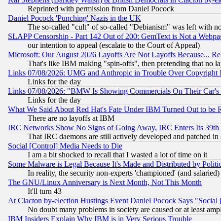
Reprinted with permission from Daniel Pocock
Daniel Pocock 'Punching' Nazis in the UK
The so-called "cult" of so-called "Debianism" was left with no
SLAPP Censorship - Part 142 Out of 200: GemText is Not a Webpag
our intention to appeal (escalate to the Court of Appeal)
Microsoft: Our August 2026 Layoffs Are Not Layoffs Because... R
That's like IBM making "spin-offs", then pretending that no l
Links 07/08/2026: UMG and Anthropic in Trouble Over Copyright In
Links for the day
Links 07/08/2026: "BMW Is Showing Commercials On Their Car's D
Links for the day
What We Said About Red Hat's Fate Under IBM Turned Out to be 
There are no layoffs at IBM
IRC Networks Show No Signs of Going Away, IRC Enters Its 39th
That IRC daemons are still actively developed and patched in
Social [Control] Media Needs to Die
I am a bit shocked to recall that I wasted a lot of time on it
Some Malware is Legal Because It's Made and Distributed by Pol
In reality, the security non-experts 'championed' (and salar
The GNU/Linux Anniversary is Next Month, Not This Month
It'll turn 43
At Clacton by-election Hustings Event Daniel Pocock Says "Social 
No doubt many problems in society are caused or at least amp
IBM Insiders Explain Why IBM is in Very Serious Trouble