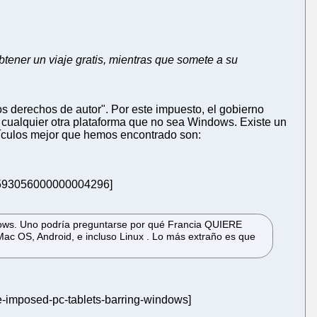
btener un viaje gratis, mientras que somete a su
s derechos de autor". Por este impuesto, el gobierno
 a cualquier otra plataforma que no sea Windows. Existe un
tículos mejor que hemos encontrado son:
m=593056000000004296]
ndows. Uno podría preguntarse por qué Francia QUIERE
c OS, Android, e incluso Linux . Lo más extraño es que
e-imposed-pc-tablets-barring-windows]