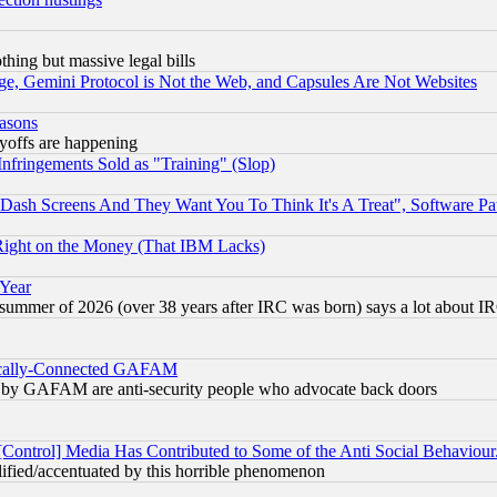
thing but massive legal bills
e, Gemini Protocol is Not the Web, and Capsules Are Not Websites
easons
ayoffs are happening
fringements Sold as "Training" (Slop)
ash Screens And They Want You To Think It's A Treat", Software Pa
Right on the Money (That IBM Lacks)
 Year
 summer of 2026 (over 38 years after IRC was born) says a lot about I
itically-Connected GAFAM
ied) by GAFAM are anti-security people who advocate back doors
[Control] Media Has Contributed to Some of the Anti Social Behaviour
lified/accentuated by this horrible phenomenon