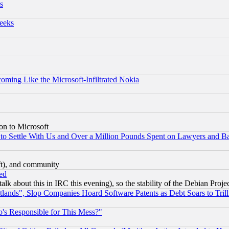
s
eeks
coming Like the Microsoft-Infiltrated Nokia
on to Microsoft
to Settle With Us and Over a Million Pounds Spent on Lawyers and Bar
eft), and community
ed
talk about this in IRC this evening), so the stability of the Debian Proje
nds", Slop Companies Hoard Software Patents as Debt Soars to Trill
's Responsible for This Mess?"