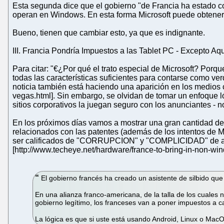
Esta segunda dice que el gobierno "de Francia ha estado
operan en Windows. En esta forma Microsoft puede obtener 
Bueno, tienen que cambiar esto, ya que es indignante.
III. Francia Pondría Impuestos a las Tablet PC - Excepto Aq
Para citar: "€¿Por qué el trato especial de Microsoft? Porq
todas las características suficientes para contarse como ve
noticia también está haciendo una aparición en los medios 
vegas.html]. Sin embargo, se olvidan de tomar un enfoque ló
sitios corporativos la juegan seguro con los anunciantes - n
En los próximos días vamos a mostrar una gran cantidad de a
relacionados con las patentes (además de los intentos de 
ser calificados de "CORRUPCION" y "COMPLICIDAD" de algun
[http://www.techeye.net/hardware/france-to-bring-in-non-win
El gobierno francés ha creado un asistente de silbido que
En una alianza franco-americana, de la talla de los cuales
gobierno legítimo, los franceses van a poner impuestos a 
La lógica es que si uste está usando Android, Linux o Mac