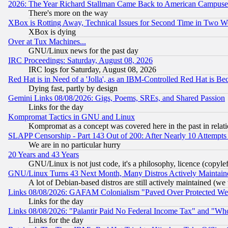
2026: The Year Richard Stallman Came Back to American Campuse
There's more on the way
XBox is Rotting Away, Technical Issues for Second Time in Two W
XBox is dying
Over at Tux Machines...
GNU/Linux news for the past day
IRC Proceedings: Saturday, August 08, 2026
IRC logs for Saturday, August 08, 2026
Red Hat is in Need of a 'Jolla', as an IBM-Controlled Red Hat is Be
Dying fast, partly by design
Gemini Links 08/08/2026: Gigs, Poems, SREs, and Shared Passion
Links for the day
Kompromat Tactics in GNU and Linux
Kompromat as a concept was covered here in the past in relati
SLAPP Censorship - Part 143 Out of 200: After Nearly 10 Attempts 
We are in no particular hurry
20 Years and 43 Years
GNU/Linux is not just code, it's a philosophy, licence (copyl
GNU/Linux Turns 43 Next Month, Many Distros Actively Maintain
A lot of Debian-based distros are still actively maintained (we 
Links 08/08/2026: GAFAM Colonialism "Paved Over Protected Wetla
Links for the day
Links 08/08/2026: "Palantir Paid No Federal Income Tax" and "Who
Links for the day