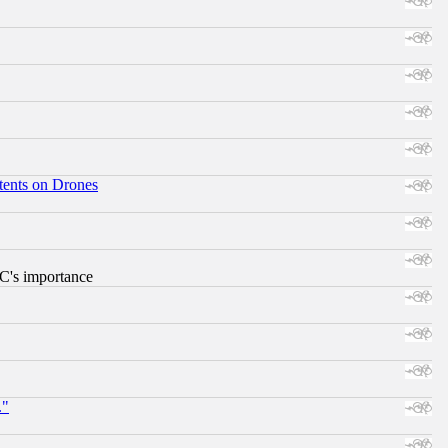
tents on Drones
RC's importance
."