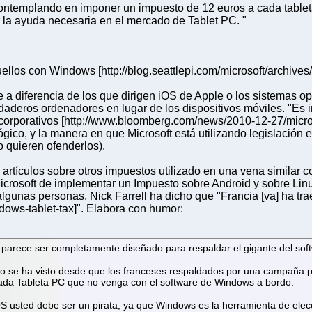
 contemplando en imponer un impuesto de 12 euros a cada tabl
la ayuda necesaria en el mercado de Tablet PC. "
uellos con Windows [http://blog.seattlepi.com/microsoft/archiv
ue a diferencia de los que dirigen iOS de Apple o los sistemas 
rdaderos ordenadores en lugar de los dispositivos móviles. "Es 
corporativos [http://www.bloomberg.com/news/2010-12-27/microso
gico, y la manera en que Microsoft está utilizando legislación 
o quieren ofenderlos).
rtículos sobre otros impuestos utilizado en una vena similar co
Microsoft de implementar un Impuesto sobre Android y sobre Li
as personas. Nick Farrell ha dicho que "Francia [va] ha tra
dows-tablet-tax]". Elabora con humor:
 parece ser completamente diseñado para respaldar el gigante del soft
 no se ha visto desde que los franceses respaldados por una campaña po
cada Tableta PC que no venga con el software de Windows a bordo.
OS usted debe ser un pirata, ya que Windows es la herramienta de elec