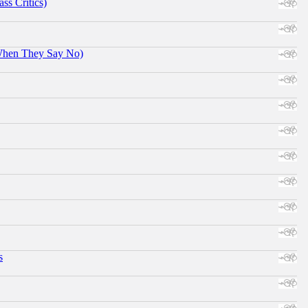
ss Critics)
When They Say No)
s