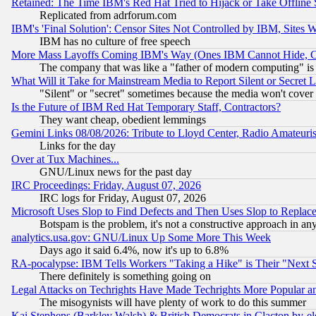
Retained: The Time IBM's Red Hat Tried to Hijack or Take Offline Si
Replicated from adrforum.com
IBM's 'Final Solution': Censor Sites Not Controlled by IBM, Sites 
IBM has no culture of free speech
More Mass Layoffs Coming IBM's Way (Ones IBM Cannot Hide, Ca
The company that was like a "father of modern computing" is 
What Will it Take for Mainstream Media to Report Silent or Secret 
"Silent" or "secret" sometimes because the media won't cover
Is the Future of IBM Red Hat Temporary Staff, Contractors?
They want cheap, obedient lemmings
Gemini Links 08/08/2026: Tribute to Lloyd Center, Radio Amateu
Links for the day
Over at Tux Machines...
GNU/Linux news for the past day
IRC Proceedings: Friday, August 07, 2026
IRC logs for Friday, August 07, 2026
Microsoft Uses Slop to Find Defects and Then Uses Slop to Repl
Botspam is the problem, it's not a constructive approach in an
analytics.usa.gov: GNU/Linux Up Some More This Week
Days ago it said 6.4%, now it's up to 6.8%
RA-pocalypse: IBM Tells Workers "Taking a Hike" is Their "Next St
There definitely is something going on
Legal Attacks on Techrights Have Made Techrights More Popular 
The misogynists will have plenty of work to do this summer
Kai Stephens (Barkley Walsh) & British Democrats in Clacton by-el