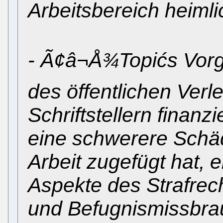
Arbeitsbereich heimlic
- Ã¢â¬Å¾Topićs Vor
des öffentlichen Verl
Schriftstellern finan
eine schwerere Schä
Arbeit zugefügt hat, e
Aspekte des Strafrec
und Befugnismissbrau