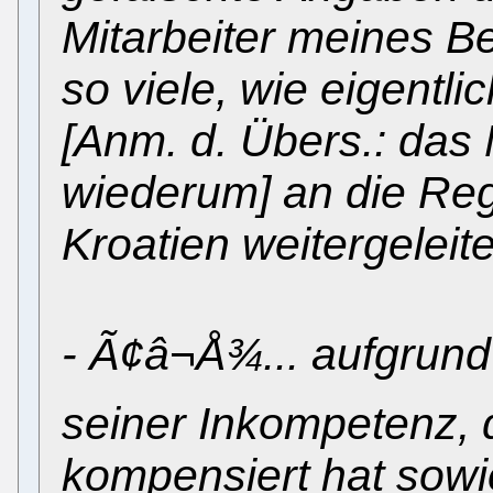
Mitarbeiter meines Be
so viele, wie eigentli
[Anm. d. Übers.: das 
wiederum] an die Reg
Kroatien weitergeleite
- Ã¢â¬Å¾... aufgrun
seiner Inkompetenz, 
kompensiert hat sowi