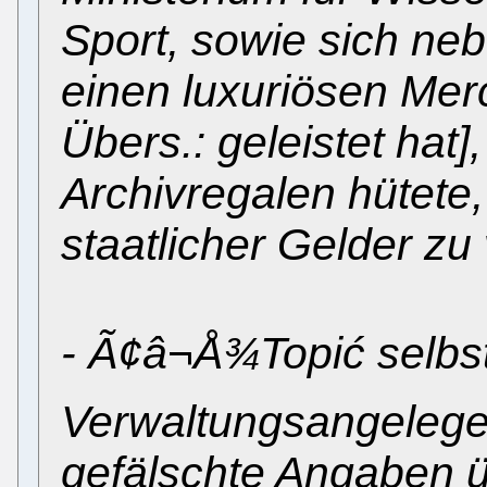
Sport, sowie sich ne
einen luxuriösen Mer
Übers.: geleistet hat
Archivregalen hütet
staatlicher Gelder zu
- Ã¢â¬Å¾Topić selbst
Verwaltungsangelege
gefälschte Angaben ü