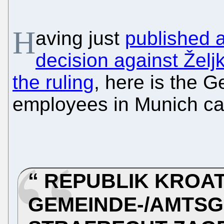
H
aving just
published a
decision against Želj
the ruling
, here is the G
employees in Munich can
REPUBLIK KROAT
GEMEINDE-/AMTSG