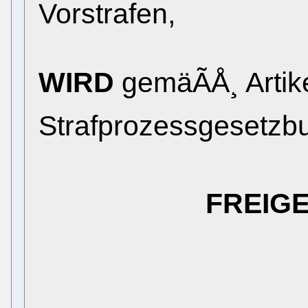
Vorstrafen,
WIRD
gemäÃÅ¸ Artike
Strafprozessgesetzb
FREIG