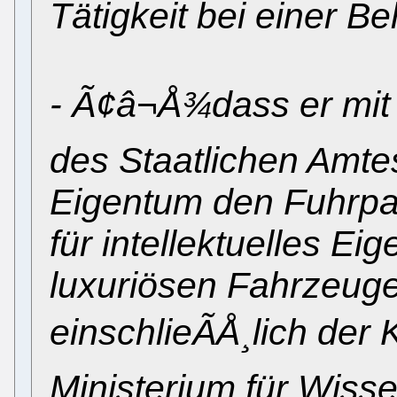
Tätigkeit bei einer Be
- Ã¢â¬Å¾dass er mit 
des Staatlichen Amtes 
Eigentum den Fuhrpa
für intellektuelles E
luxuriösen Fahrzeuge
einschlieÃÅ¸lich der 
Ministerium für Wisse