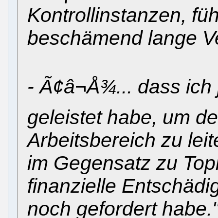
Kontrollinstanzen, fü
beschämend lange Ver
- Ã¢â¬Å¾... dass ic
geleistet habe, um d
Arbeitsbereich zu lei
im Gegensatz zu Topi
finanzielle Entschädi
noch gefordert habe.