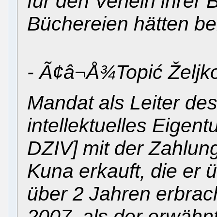
für den Verleih ihrer 
Büchereien hätten be
- Ã¢â¬Å¾Topić Željko
Mandat als Leiter des
intellektuelles Eigent
DZIV] mit der Zahlun
Kuna erkauft, die er
über 2 Jahren erbrac
2007, als der erwähn