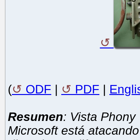
(
ODF
|
PDF
|
Engli
Resumen
: Vista Phony 
Microsoft está atacando