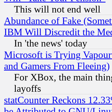
This will not end well
Abundance of Fake (Someti
IBM Will Discredit the Me
In 'the news' today
Microsoft is Trying Vapou
and Gamers From Fleeing)
For XBox, the main thing
layoffs
statCounter Reckons 12.33
be Attributed to GNU/Linu