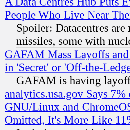
A Data Centres Hub Puts Ev
People Who Live Near The
Spoiler: Datacentres are m
missiles, some with nuc
GAFAM Mass Layoffs and Mo
in 'Secret' or 'Off-the-Ledg
GAFAM is having layoff
analytics.usa.gov Says 7%
GNU/Linux and ChromeOS.
Omitted, It's More Like 11