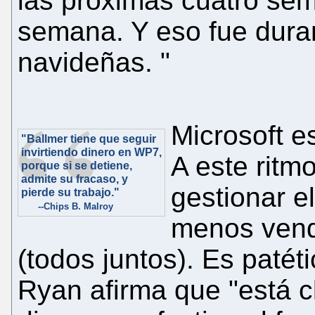
las próximas cuatro se
semana. Y eso fue duran
navideñas. "
Microsoft e
"Ballmer tiene que seguir
invirtiendo dinero en WP7,
A este ritm
porque si se detiene,
admite su fracaso, y
gestionar e
pierde su trabajo."
--Chips B. Malroy
menos vende
(todos juntos). Es patét
Ryan afirma que "está cl