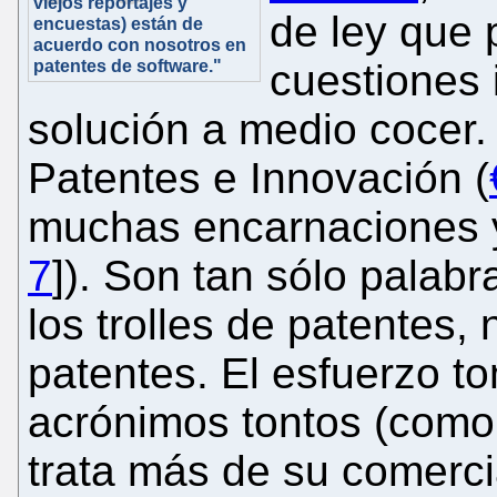
viejos reportajes y
de ley que 
encuestas) están de
acuerdo con nosotros en
patentes de software."
cuestiones 
solución a medio cocer
Patentes e Innovación (
muchas encarnaciones y
7
]). Son tan sólo palab
los trolles de patentes,
patentes. El esfuerzo t
acrónimos tontos (com
trata más de su comerci