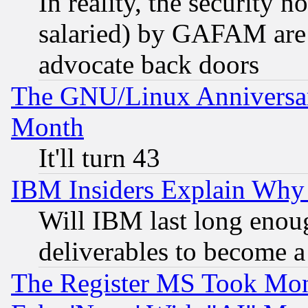
In reality, the security 
salaried) by GAFAM are 
advocate back doors
The GNU/Linux Anniversar
Month
It'll turn 43
IBM Insiders Explain Why 
Will IBM last long enou
deliverables to become a 
The Register MS Took Mon