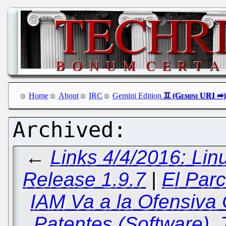
Home
About
IRC
Gemini Edition
←
Links 4/4/2016: Li
Release 1.9.7
|
El Parc
IAM Va a la Ofensiva 
Patentes (Software), 