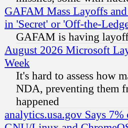
GAFAM Mass Layoffs and Mo
in 'Secret' or 'Off-the-Ledg
GAFAM is having layoff
August 2026 Microsoft Lay
Week
It's hard to assess how 
NDA, preventing them fr
happened
analytics.usa.gov Says 7%
GNU/Linux and ChromeOS.