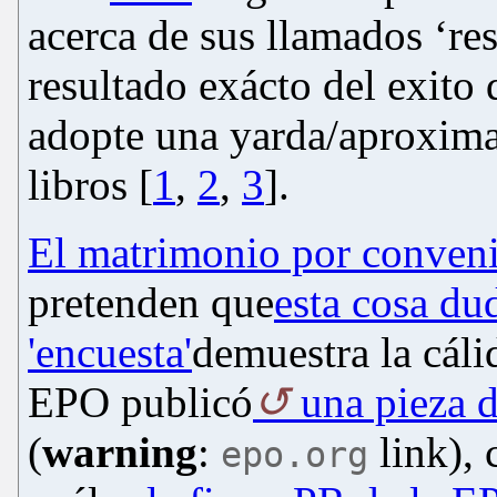
acerca de sus llamados
‘re
resultado exácto del exito 
adopte una yarda/aproxi
libro
s [
1
,
2
,
3
].
El matrimonio por conven
pretenden que
esta cosa du
'encuesta'
demuestra la cáli
EPO publicó
una pieza d
(
warning
:
link), 
epo.org