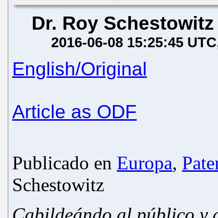
Dr. Roy Schestowitz
2016-06-08 15:25:45 UTC
English/Original
Article as ODF
Publicado en
Europ
a
,
Pate
Schestowitz
Cabildeándo al público y a