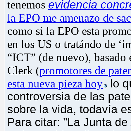
tenemos
evidencia concr
la EPO me amenazo de sac
como si la
EPO
esta promo
en los
US o
tratándo de
‘i
“ICT” (
de nuevo
), bas
ado
Clerk (
promotores de paten
esta nueva pieza hoy
lo q
controversia de las pate
sobre la vida, todavía 
Para citar: "La Junta de