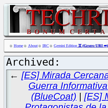
Home
About
IRC
Gemini Edition
←
[ES] Mirada Cercana
Guerra Informativa d
(BlueCoat)
|
[ES] 
Protagonistas de la