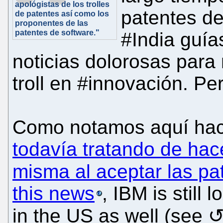
apológistas de los trolles
patentes de
de patentes así como los
proponentes de las
patentes de software."
#India guía
noticias dolorosas para
troll en #innovación. Pe
Como notamos aquí ha
todavía tratando de hace
misma al aceptar las pa
this news
, IBM is still
in the US as well (see