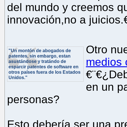
del mundo y creemos qu
innovación,no a juicios.
Otro nue
"Un montón de abogados de
patentes, sin embargo, estan
medios 
asustándose y tratándo de
esparcir patentes de software en
€¨€¿Deb
otros países fuera de los Estados
Unidos."
en un pa
personas?
Esto debería ser una pr