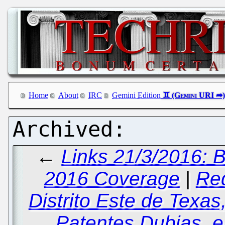
Home
About
IRC
Gemini Edition
←
Links 21/3/2016: B
2016 Coverage
|
Red
Distrito Este de Texas
Patentes Dubias, e