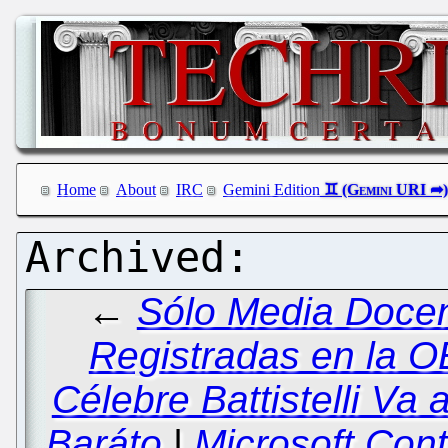
Home
About
IRC
Gemini Edition
←
Sólo Media Doce
Registradas en la O
Célebre Battistelli V
Baráto
|
Microsoft Con