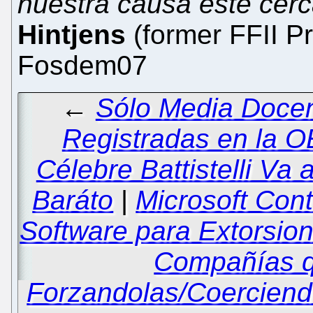
nuestra causa este cerc
Hintjens
(former FFII Pr
Fosdem07
←
Sólo Media Doce
Registradas en la O
Célebre Battistelli V
Baráto
|
Microsoft Con
Software para Extorsio
Compañías q
Forzandolas/Coerciendo