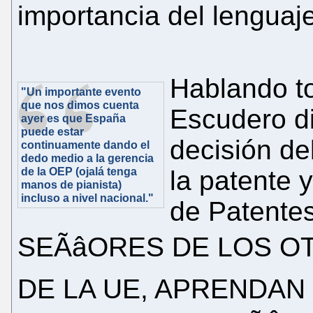
importancia del lenguaj
Hablando to
"Un importante evento
que nos dimos cuenta
Escudero di
ayer es que España
puede estar
decisión de
continuamente dando el
dedo medio a la gerencia
de la OEP (ojalá tenga
la patente y
manos de pianista)
incluso a nivel nacional."
de Patent
SEÃâORES DE LOS 
DE LA UE, APRENDAN