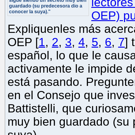
lectores
sigue siendo un secreto muy bien
guardado (su predecesora dio a
conocer la suya)."
OEP) pu
Expliquenles más acerc
OEP [
1
,
2
,
3
,
4
,
5
,
6
,
7
] 
español, lo que le causa
activamente le impide d
está pasando. Pregunte
en el Consejo que invest
Battistelli, que curiosa
muy bien guardado (su 
suya).