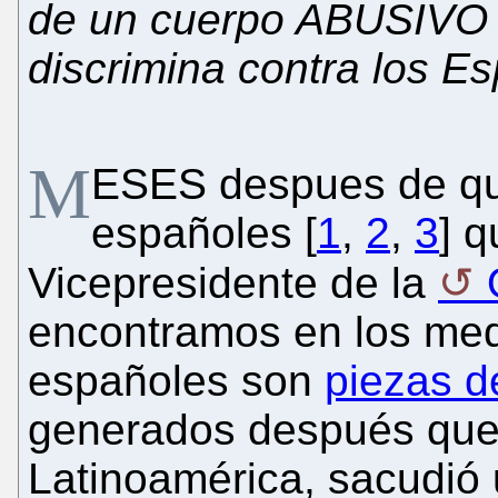
de un cuerpo ABUSIVO 
discrimina contra los E
M
ESES despues de qu
españoles [
1
,
2
,
3
] q
Vicepresidente de la
encontramos en los me
españoles son
piezas d
generados después que Ba
Latinoamérica, sacudió