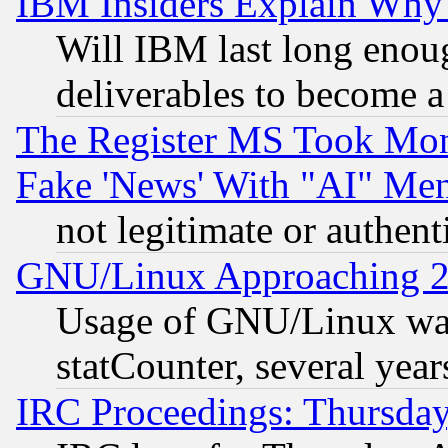
IBM Insiders Explain Why 
Will IBM last long enou
deliverables to become a 
The Register MS Took Mon
Fake 'News' With "AI" Me
not legitimate or authent
GNU/Linux Approaching 20
Usage of GNU/Linux was
statCounter, several year
IRC Proceedings: Thursday