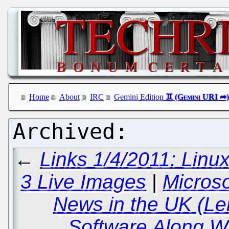
Home
About
IRC
Gemini Edition
←
Links 1/4/2011: Lin
3 Live Images
|
Microso
News in the UK (L
Software Along W