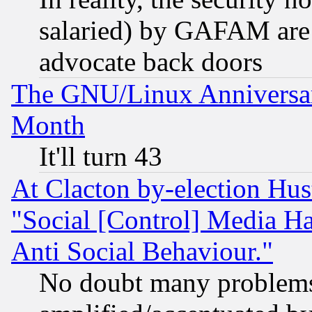
salaried) by GAFAM are 
advocate back doors
The GNU/Linux Anniversar
Month
It'll turn 43
At Clacton by-election Hu
"Social [Control] Media Ha
Anti Social Behaviour."
No doubt many problems i