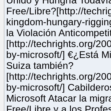
Unido y Hungría Todavía
Free/Libre?[http://techr
kingdom-hungary-riggin
la Violación Anticompeti
[http://techrights.org/20
by-microsoft/] €¿Está Mi
Suiza también?
[http://techrights.org/20
by-microsoft/] Cabildero
Microsoft Atacar la mig
Free/Libre y a los Profe