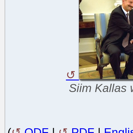
Siim Kallas
(
ODF
|
PDF
|
Engli